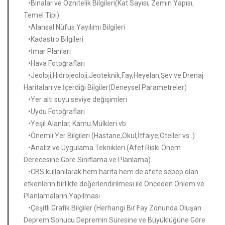
•Binalar ve Öznitelik Bilgileri(Kat Sayısı, Zemin Yapısı,
Temel Tipi)
•Alansal Nüfus Yayılımı Bilgileri
•Kadastro Bilgileri
•İmar Planları
•Hava Fotoğrafları
•Jeoloji,Hidrojeoloji,Jeoteknik,Fay,Heyelan,Şev ve Drenaj
Haritaları ve İçerdiği Bilgiler(Deneysel Parametreler)
•Yer altı suyu seviye değişimleri
•Uydu Fotoğrafları
•Yeşil Alanlar, Kamu Mülkleri vb
•Önemli Yer Bilgileri (Hastane,Okul,İtfaiye,Oteller vs..)
•Analiz ve Uygulama Teknikleri (Afet Riski Önem
Derecesine Göre Sınıflama ve Planlama)
•CBS kullanılarak hem harita hem de afete sebep olan
etkenlerin birlikte değerlendirilmesi ile Önceden Önlem ve
Planlamaların Yapılması
•Çeşitli Grafik Bilgiler (Herhangi Bir Fay Zonunda Oluşan
Deprem Sonucu Depremin Süresine ve Büyüklüğüne Göre